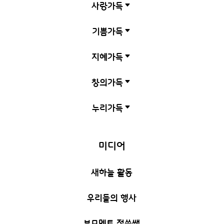
사랑가득
C
기쁨가득
C
지혜가득
C
창의가득
C
누리가득
C
미디어
새하늘 활동
우리들의 행사
부모멘토 정쑥쌤