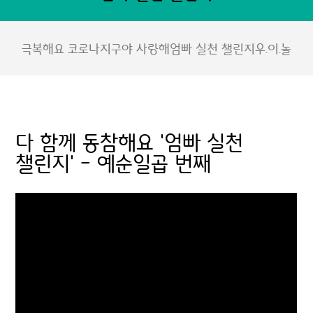
극복해요 코로나
지구야 사랑해
엄빠 실천 챌린지
우.이.놀
다 함께 동참해요 '엄빠 실천
챌린지' - 예순일곱 번째