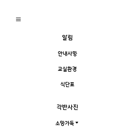
a
알림
안내사항
교실환경
식단표
각반사진
소망가득
C