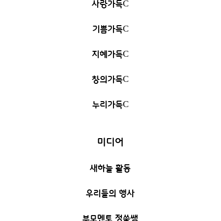
사랑가득
C
기쁨가득
C
지혜가득
C
창의가득
C
누리가득
C
미디어
새하늘 활동
우리들의 행사
부모멘토 정쑥쌤