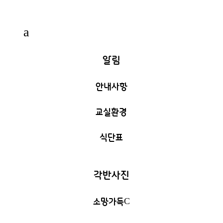
a
알림
안내사항
교실환경
식단표
각반사진
소망가득
C