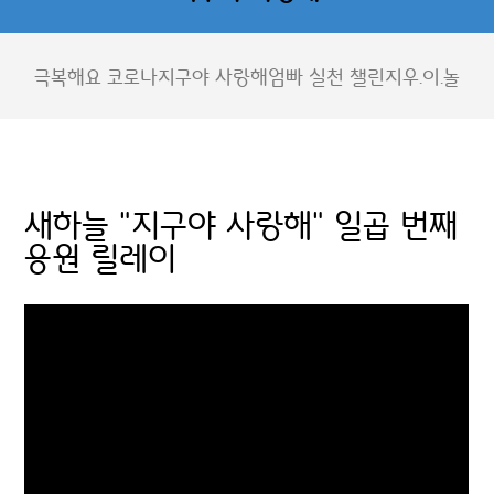
극복해요 코로나
지구야 사랑해
엄빠 실천 챌린지
우.이.놀
새하늘 "지구야 사랑해" 일곱 번째
응원 릴레이