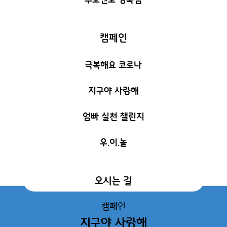
캠페인
극복해요 코로나
지구야 사랑해
엄빠 실천 챌린지
우.이.놀
오시는 길
캠페인
지구야 사랑해