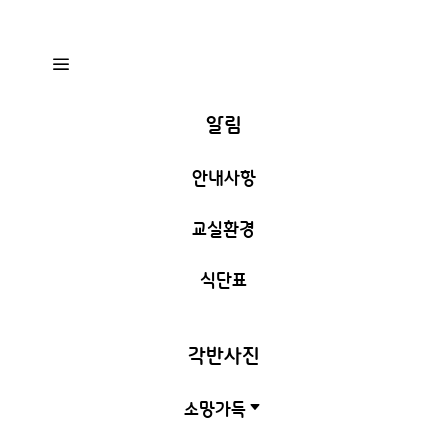
a
알림
안내사항
교실환경
식단표
각반사진
소망가득
C