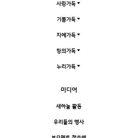
사랑가득
C
기쁨가득
C
지혜가득
C
창의가득
C
누리가득
C
미디어
새하늘 활동
우리들의 행사
부모멘토 정쑥쌤