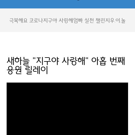
극복해요 코로나
지구야 사랑해
엄빠 실천 챌린지
우.이.놀
새하늘 "지구야 사랑해" 아홉 번째
응원 릴레이