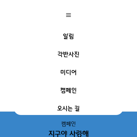
a
알림
각반사진
미디어
캠페인
오시는 길
캠페인
지구야 사랑해