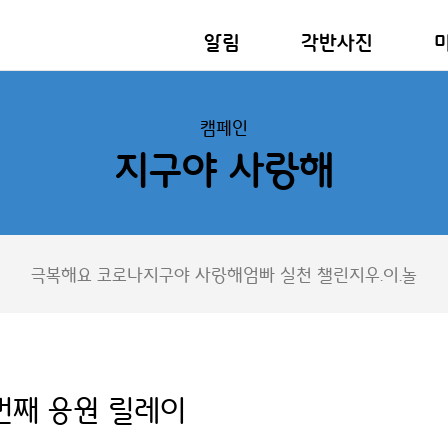
알림
각반사진
캠페인
지구야 사랑해
극복해요 코로나
지구야 사랑해
엄빠 실천 챌린지
우.이.놀
번째 응원 릴레이