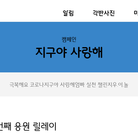
알림
각반사진
캠페인
지구야 사랑해
극복해요 코로나
지구야 사랑해
엄빠 실천 챌린지
우.이.놀
번째 응원 릴레이