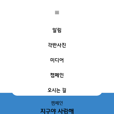
a
알림
각반사진
미디어
캠페인
오시는 길
캠페인
지구야 사랑해