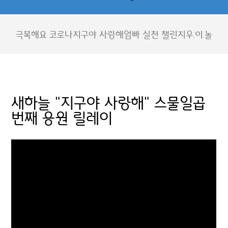
극복해요 코로나
지구야 사랑해
엄빠 실천 챌린지
우.이.놀
새하늘 "지구야 사랑해" 스물일곱
번째 응원 릴레이