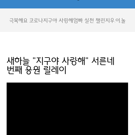
극복해요 코로나
지구야 사랑해
엄빠 실천 챌린지
우.이.놀
새하늘 "지구야 사랑해" 서른네
번째 응원 릴레이