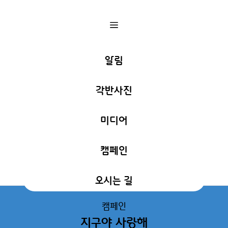
a
알림
각반사진
미디어
캠페인
오시는 길
캠페인
지구야 사랑해