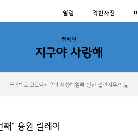
알림
각반사진
캠페인
지구야 사랑해
극복해요 코로나
지구야 사랑해
엄빠 실천 챌린지
우.이.놀
번째" 응원 릴레이