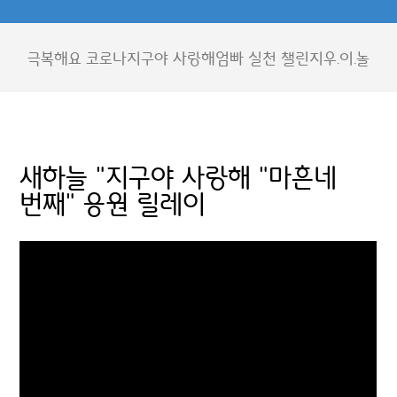
극복해요 코로나
지구야 사랑해
엄빠 실천 챌린지
우.이.놀
새하늘 "지구야 사랑해 "마흔네
번째" 응원 릴레이