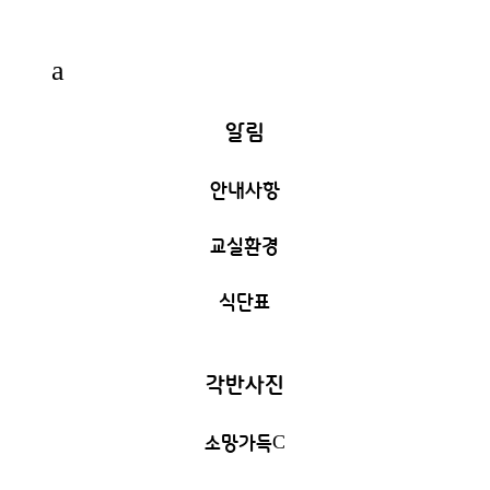
a
알림
안내사항
교실환경
식단표
각반사진
소망가득
C