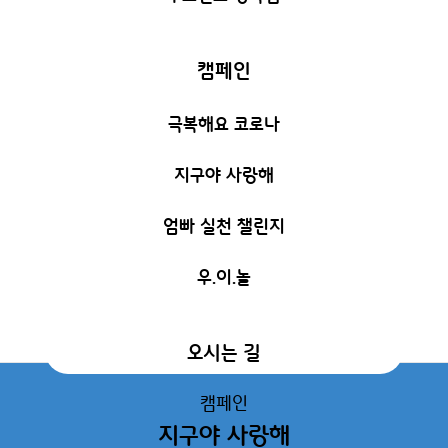
캠페인
극복해요 코로나
지구야 사랑해
엄빠 실천 챌린지
우.이.놀
오시는 길
캠페인
지구야 사랑해