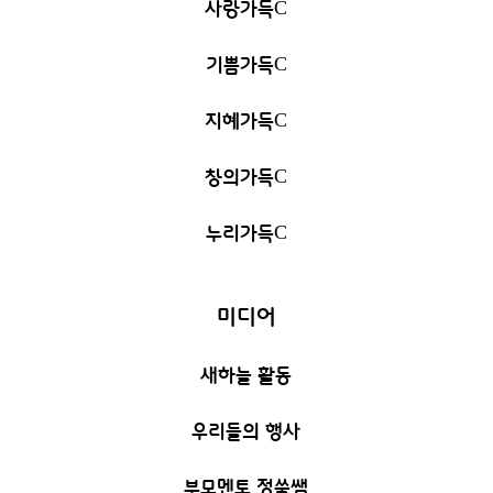
사랑가득
C
기쁨가득
C
지혜가득
C
창의가득
C
누리가득
C
미디어
새하늘 활동
우리들의 행사
부모멘토 정쑥쌤