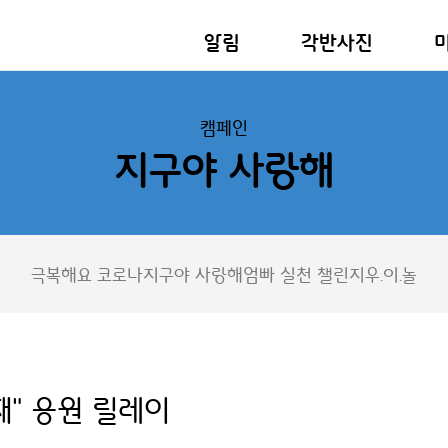
알림
각반사진
캠페인
지구야 사랑해
극복해요 코로나
지구야 사랑해
엄빠 실천 챌린지
우.이.놀
째" 응원 릴레이