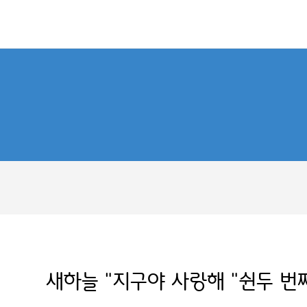
새하늘 "지구야 사랑해 "쉰두 번