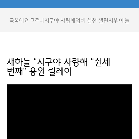
극복해요 코로나
지구야 사랑해
엄빠 실천 챌린지
우.이.놀
새하늘 "지구야 사랑해 "쉰세
번째" 응원 릴레이