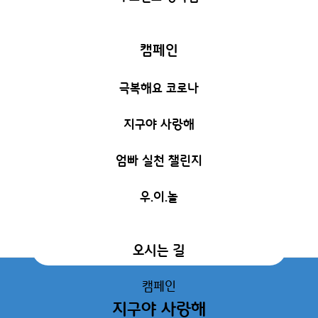
캠페인
극복해요 코로나
지구야 사랑해
엄빠 실천 챌린지
우.이.놀
오시는 길
캠페인
지구야 사랑해