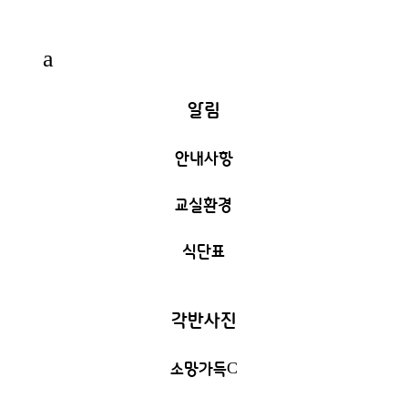
a
알림
안내사항
교실환경
식단표
각반사진
소망가득
C