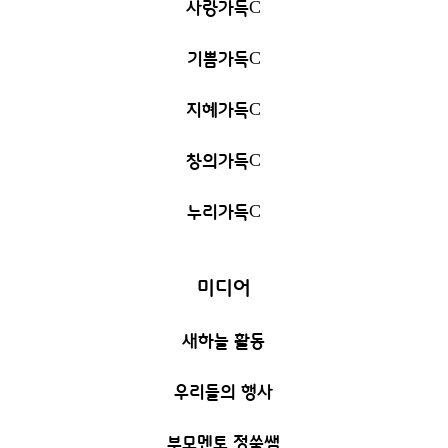
사랑가득
C
기쁨가득
C
지혜가득
C
창의가득
C
누리가득
C
미디어
새하늘 활동
우리들의 행사
부모멘토 정쑥쌤