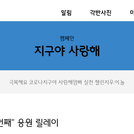
알림
각반사진
캠페인
지구야 사랑해
극복해요 코로나
지구야 사랑해
엄빠 실천 챌린지
우.이.놀
번째" 응원 릴레이