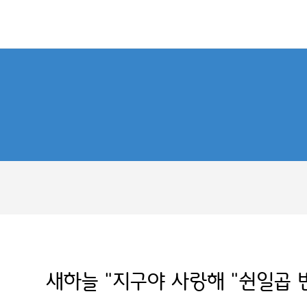
새하늘 "지구야 사랑해 "쉰일곱 