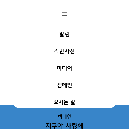
a
알림
각반사진
미디어
캠페인
오시는 길
캠페인
지구야 사랑해