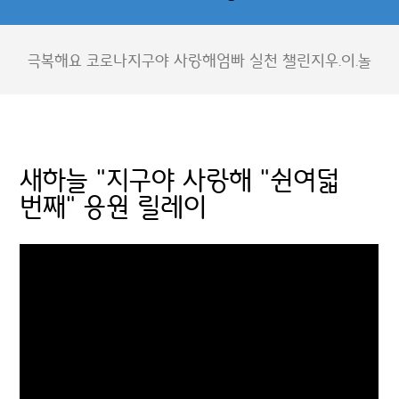
극복해요 코로나
지구야 사랑해
엄빠 실천 챌린지
우.이.놀
새하늘 "지구야 사랑해 "쉰여덟
번째" 응원 릴레이