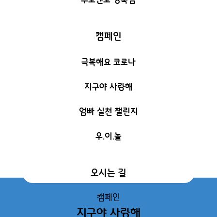
캠페인
극복해요 코로나
지구야 사랑해
엄빠 실천 챌린지
우.이.놀
오시는 길
캠페인
지구야 사랑해