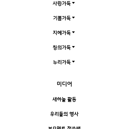
사랑가득
C
기쁨가득
C
지혜가득
C
창의가득
C
누리가득
C
미디어
새하늘 활동
우리들의 행사
부모멘토 정쑥쌤