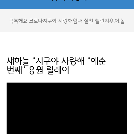
극복해요 코로나
지구야 사랑해
엄빠 실천 챌린지
우.이.놀
새하늘 "지구야 사랑해 "예순
번째" 응원 릴레이