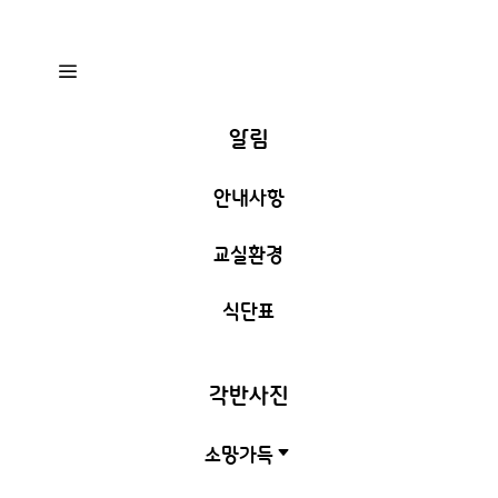
a
알림
안내사항
교실환경
식단표
각반사진
소망가득
C